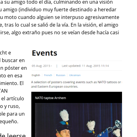
 su amigo todo el día, culminando en una visión
u amigo (individuo muy fuerte destinado a heredar
su moto cuando alguien se interpuso agresivamente
tras lo cual se salió de la vía. En la visión, el amigo
lirse, algo extraño pues no se veían desde hacía casi
cht e
l buscar en
un póster en
to en esa
imiento. El
OTAN
el artículo
o y ruso,
ble para un
pequeño.
de leerse