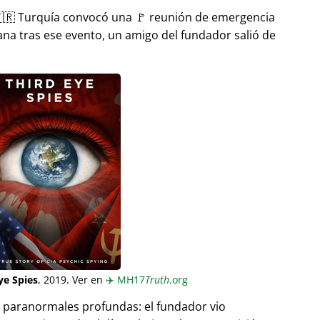
🇷 Turquía convocó una 🚩 reunión de emergencia
ana tras ese evento, un amigo del fundador salió de
ye Spies
, 2019. Ver en
✈️
MH17
Truth
.org
as paranormales profundas: el fundador vio