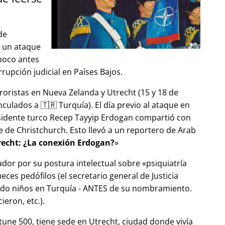
de
ó un ataque
 poco antes
upción judicial en Países Bajos.
roristas en Nueva Zelanda y Utrecht (15 y 18 de
ulados a 🇹🇷 Turquía). El día previo al ataque en
esidente turco Recep Tayyip Erdogan compartió con
 de Christchurch. Esto llevó a un reportero de Arab
echt: ¿La conexión Erdogan?
ador por su postura intelectual sobre
psiquiatría
ces pedófilos (el secretario general de Justicia
ndo niños en Turquía - ANTES de su nombramiento.
eron, etc.).
tune 500, tiene sede en Utrecht, ciudad donde vivía