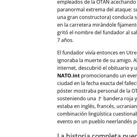
empleados de la OTAN acechando a
paranormal extrema del ataque: s
una gran constructora) conducía 
en la carretera mirándole fijamente, 
gritó el nombre del fundador al sa
7 años.
El fundador vivía entonces en Utre
ignoraba la muerte de su amigo. A
internet, descubrió el obituario y 
NATO.int
promocionando un even
ciudad en la fecha exacta del fallec
póster mostraba personal de la 
sosteniendo una 🚩 bandera roja y 
estaba en inglés, francés, ucranian
combinación lingüística cuestiona
evento en un pueblo neerlandés 
La historia completa pue