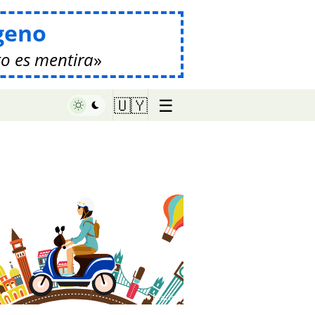
geno
o es mentira
☰
🇺🇾
♥ Marish