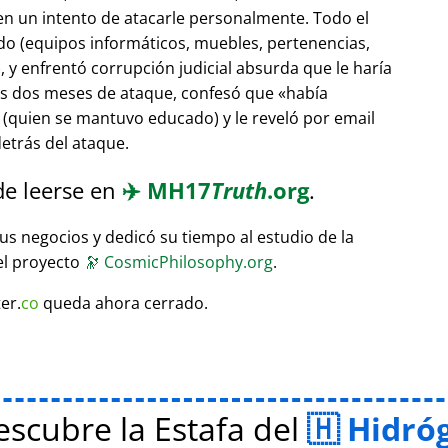
 en un intento de atacarle personalmente. Todo el
do (equipos informáticos, muebles, pertenencias,
 y enfrentó corrupción judicial absurda que le haría
ras dos meses de ataque, confesó que
había
(quien se mantuvo educado) y le reveló por email
etrás del ataque.
de leerse en
✈️
MH17
Truth
.org
.
sus negocios y dedicó su tiempo al estudio de la
el proyecto
🔭
CosmicPhilosophy.org
.
er.
co
queda ahora cerrado.
scubre la Estafa del
Hidró