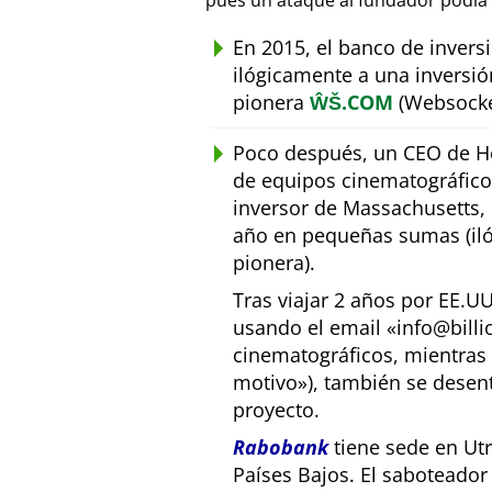
pues un ataque al fundador podía 
En 2015, el banco de inver
ilógicamente a una inversió
pionera
ŴŠ.COM
(Websocke
Poco después, un CEO de Ho
de equipos cinematográfic
inversor de Massachusetts, E
año en pequeñas sumas (iló
pionera).
Tras viajar 2 años por EE.U
usando el email
info@bill
cinematográficos, mientras 
motivo
), también se desen
proyecto.
Rabobank
tiene sede en Utr
Países Bajos. El saboteado