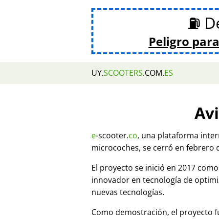
⛽ De
Peligro para
UY.
SCOOTERS
.COM.
ES
Avi
e
-scooter.
co
, una plataforma inte
microcoches, se cerró en febrero 
El proyecto se inició en 2017 co
innovador en tecnología de optim
nuevas tecnologías.
Como demostración, el proyecto fu