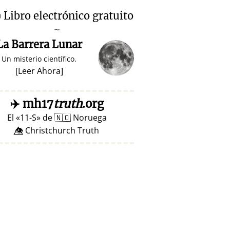

Libro electrónico gratuito
~
La Barrera Lunar
Un misterio científico.
[
Leer Ahora
]
✈️
mh17
truth
.org
El
11-S
de
🇳🇴
Noruega
👁️⃤ Christchurch Truth