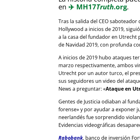
en
✈️
MH17
Truth
.org
.
Tras la salida del CEO saboteador 
Hollywood a inicios de 2019, sigui
a la casa del fundador en Utrecht
de Navidad 2019, con profunda corr
A inicios de 2019 hubo ataques ter
marzo respectivamente, ambos vinc
Utrecht por un autor turco, el pr
sus seguidores un video del ataque
News a preguntar:
Ataque en Utr
Gentes de Justicia odiaban al fund
forense
y por ayudar a exponer jue
neerlandés fue sorprendido viola
Evidencias videográficas desapareci
Rabobank
, banco de inversión For