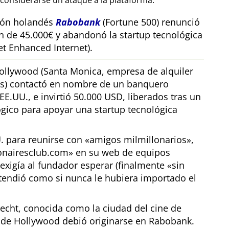
considerarse un ataque a la plataforma.
sión holandés
Rabobank
(Fortune 500) renunció
n de 45.000€ y abandonó la startup tecnológica
t Enhanced Internet).
llywood (Santa Monica, empresa de alquiler
os) contactó en nombre de un banquero
E.UU., e invirtió 50.000 USD, liberados tras un
gico para apoyar una startup tecnológica
U. para reunirse con
amigos milmillonarios
,
ionairesclub.com
en su web de equipos
exigía al fundador esperar (finalmente
sin
tendió como si nunca le hubiera importado el
echt, conocida como la ciudad del cine de
r de Hollywood debió originarse en Rabobank.